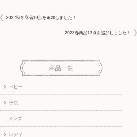
2022秋冬商品10点を追加しました！
2023春商品13点を追加しました！
商品一覧
ベビー
子供
洋服
メンズ
和風衣類
ワンピース
レディ
グッズ
シャツ・ブラウス