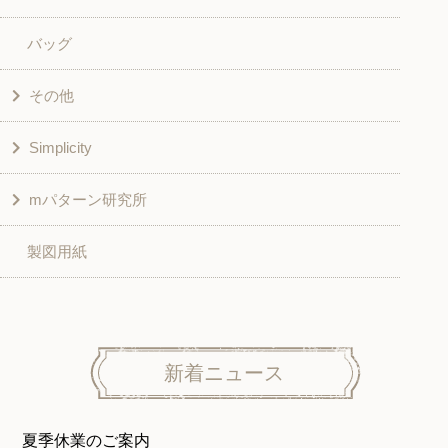
バッグ
スカート・パンツ
シャツ・ブラウス
その他
和風衣類
チュニック
Simplicity
入園入学グッズ
ワンピース
学校家庭科教材用
mパターン研究所
その他
ベスト・ジャケット・コート
その他
こども＆ベビー
製図用紙
スカート
ボトムス
子供服
パンツ
トップス
トップス
ニット地専用
ワンピース＆スーツ
ワンピース
新着ニュース
ニュース
ホームウェア
ニット地専用
アウター
夏季休業のご案内