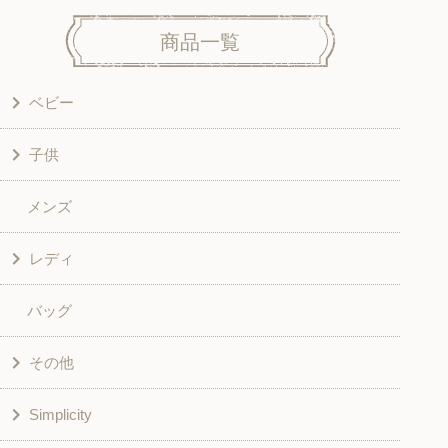
商品一覧
ベビー
子供
洋服
メンズ
和風衣類
ワンピース
レディ
グッズ
シャツ・ブラウス
バッグ
スカート・パンツ
シャツ・ブラウス
その他
和風衣類
チュニック
Simplicity
入園入学グッズ
ワンピース
学校家庭科教材用