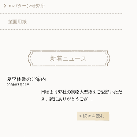
mパターン研究所
その他
ベスト・ジャケット・コート
その他
こども＆ベビー
製図用紙
スカート
ボトムス
子供服
パンツ
トップス
トップス
ニット地専用
ワンピース＆スーツ
ワンピース
新着ニュース
ニュース
ホームウェア
ニット地専用
アウター
夏季休業のご案内
和風衣類
ウェディング・コスチューム
スカート・パンツ
2026年7月24日
日頃より弊社の実物大型紙をご愛顧いただ
き、誠にありがとうござ …
続きを読む