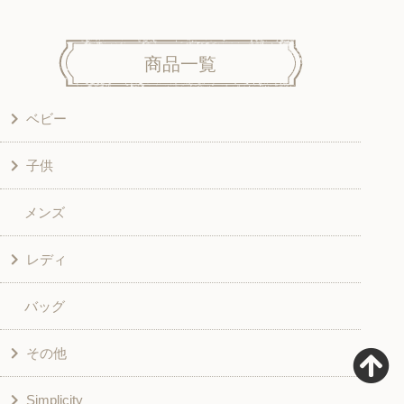
商品一覧
ベビー
子供
洋服
メンズ
和風衣類
ワンピース
レディ
グッズ
シャツ・ブラウス
バッグ
スカート・パンツ
シャツ・ブラウス
その他
和風衣類
チュニック
Simplicity
入園入学グッズ
ワンピース
学校家庭科教材用