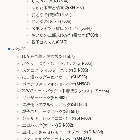
じんべい 男女(7504)
ゆかた巾着と信玄袋(SH-507)
おとなの作務衣(7501)
おとなのゆかた(7506)
ダボシャツ（鯉口タイプ）(6544)
おとなの二部式ゆかた(帯つき)(7004)
親子はんてん(6515)
バッグ
ゆかた巾着と信玄袋(SH-507)
ポケットつき バケットバッグ(SH-505)
スクエア ショルダーバッグ(SH-506)
推し活バッグ＆ぬいポーチ(SH-555)
ポーチつきスマホショルダー(SH504)
2WAYトートバッグ（巾着型フタつき）(SH554)
ギャザーバッグ(SH-492)
普段使いのマルシェバッグ(SH-503)
親子のリュックサック(SH-551)
ショルダービッグエコバッグ(SH-488)
エコバッグ(大・小)(SH-502)
金封ふくさ＆セレモニーサブバッグ(SH-484)
ワンショルダートートバッグ(SH-485)