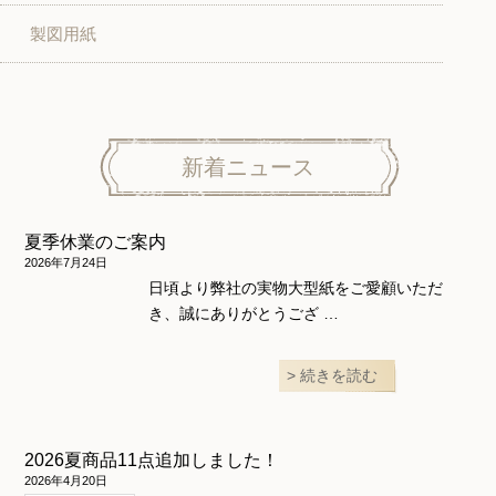
製図用紙
スカート
ボトムス
子供服
パンツ
トップス
トップス
ニット地専用
ワンピース＆スーツ
ワンピース
新着ニュース
ニュース
ホームウェア
ニット地専用
アウター
夏季休業のご案内
和風衣類
ウェディング・コスチューム
スカート・パンツ
2026年7月24日
日頃より弊社の実物大型紙をご愛顧いただ
き、誠にありがとうござ …
続きを読む
2026夏商品11点追加しました！
2026年4月20日