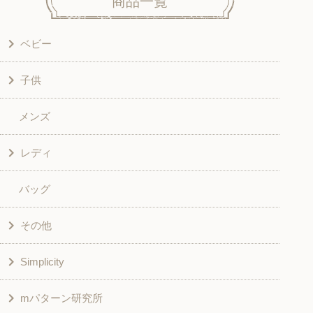
商品一覧
ベビー
子供
洋服
メンズ
和風衣類
ワンピース
レディ
グッズ
シャツ・ブラウス
バッグ
スカート・パンツ
シャツ・ブラウス
その他
和風衣類
チュニック
Simplicity
入園入学グッズ
ワンピース
学校家庭科教材用
mパターン研究所
その他
ベスト・ジャケット・コート
その他
こども＆ベビー