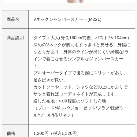
商品名
Vネックジャンパースカート(M221)
商品説明
タイプ：大人(身長160cm前後、バスト75-104cm)
深めのVネックが胸元をすっきりと見せる、身幅に
ゆとりがあり、身体のラインが出にくい綺麗なIラ
インで着こなせるシンプルなジャンパースカー
ト。
プルオーバータイプで後ろ裾にスリットがあり、
足さばきが良い。
カットソーやニット、シャツなどの上にかぶりで
サッと着ればコーディネイトが完成します。
適した布地：中厚程度のソフトな布地
（ブロード/ギャバ/ジョーゼット/フラノ/圧縮ウー
ル/ウール/綿/リネン）
価格
1,200円（税込1,320円）