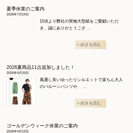
夏季休業のご案内
和風衣類
ウェディング・コスチューム
スカート・パンツ
2026年7月24日
日頃より弊社の実物大型紙をご愛顧いただ
き、誠にありがとうござ …
続きを読む
2026夏商品11点追加しました！
2026年4月20日
風通し良いゆったりシルエットで楽ちん大人
のバルーンパンツや、 …
続きを読む
ゴールデンウィーク休業のご案内
2026年4月15日