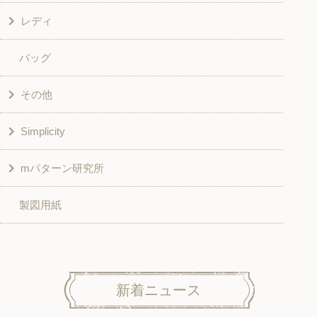
レディ
グッズ
シャツ・ブラウス
バッグ
スカート・パンツ
シャツ・ブラウス
その他
和風衣類
チュニック
Simplicity
入園入学グッズ
ワンピース
学校家庭科教材用
mパターン研究所
その他
ベスト・ジャケット・コート
その他
こども＆ベビー
製図用紙
スカート
ボトムス
子供服
パンツ
トップス
トップス
ニット地専用
ワンピース＆スーツ
ワンピース
新着ニュース
ニュース
ホームウェア
ニット地専用
アウター