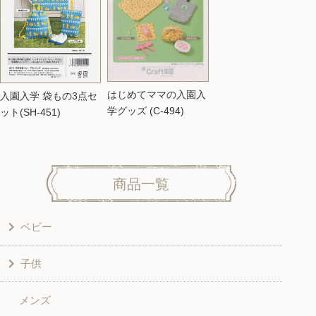
はじめてママの入園入
入園入学 袋もの3点セ
学グッズ (C-494)
ット(SH-451)
商品一覧
ベビー
子供
洋服
メンズ
和風衣類
ワンピース