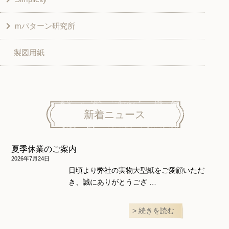
mパターン研究所
その他
ベスト・ジャケット・コート
その他
こども＆ベビー
製図用紙
スカート
ボトムス
子供服
パンツ
トップス
トップス
ニット地専用
ワンピース＆スーツ
ワンピース
新着ニュース
ニュース
ホームウェア
ニット地専用
アウター
夏季休業のご案内
和風衣類
ウェディング・コスチューム
スカート・パンツ
2026年7月24日
日頃より弊社の実物大型紙をご愛顧いただ
き、誠にありがとうござ …
続きを読む