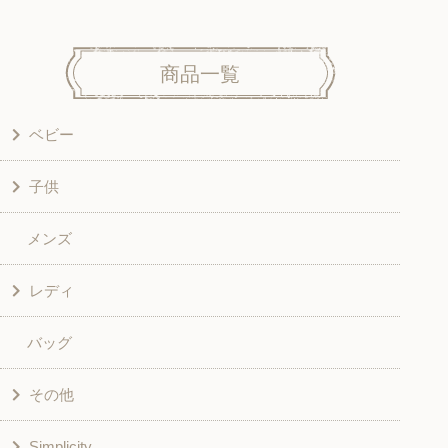
商品一覧
ベビー
子供
洋服
メンズ
和風衣類
ワンピース
レディ
グッズ
シャツ・ブラウス
バッグ
スカート・パンツ
シャツ・ブラウス
その他
和風衣類
チュニック
Simplicity
入園入学グッズ
ワンピース
学校家庭科教材用