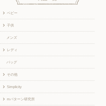
ベビー
子供
洋服
メンズ
和風衣類
ワンピース
レディ
グッズ
シャツ・ブラウス
バッグ
スカート・パンツ
シャツ・ブラウス
その他
和風衣類
チュニック
Simplicity
入園入学グッズ
ワンピース
学校家庭科教材用
mパターン研究所
その他
ベスト・ジャケット・コート
その他
こども＆ベビー