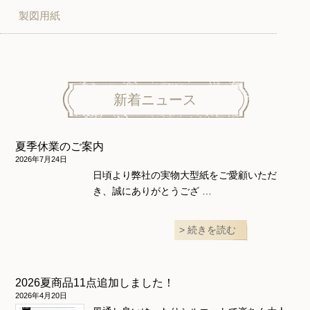
製図用紙
スカート
ボトムス
子供服
パンツ
トップス
トップス
ニット地専用
ワンピース＆スーツ
ワンピース
新着ニュース
ニュース
ホームウェア
ニット地専用
アウター
夏季休業のご案内
和風衣類
ウェディング・コスチューム
スカート・パンツ
2026年7月24日
日頃より弊社の実物大型紙をご愛顧いただ
き、誠にありがとうござ …
続きを読む
2026夏商品11点追加しました！
2026年4月20日