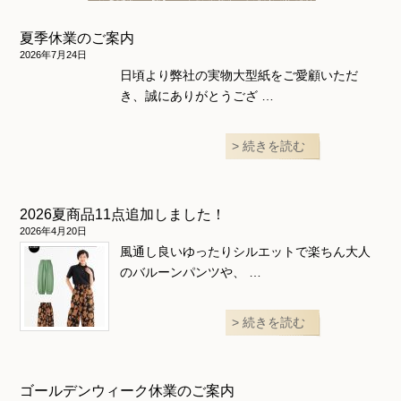
ニュース
ホームウェア
ニット地専用
アウター
夏季休業のご案内
和風衣類
ウェディング・コスチューム
スカート・パンツ
2026年7月24日
日頃より弊社の実物大型紙をご愛顧いただ
き、誠にありがとうござ …
続きを読む
2026夏商品11点追加しました！
2026年4月20日
風通し良いゆったりシルエットで楽ちん大人
のバルーンパンツや、 …
続きを読む
ゴールデンウィーク休業のご案内