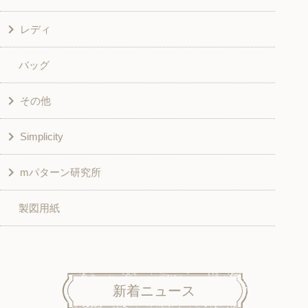
レディ
グッズ
シャツ・ブラウス
バッグ
スカート・パンツ
シャツ・ブラウス
その他
和風衣類
チュニック
Simplicity
入園入学グッズ
ワンピース
学校家庭科教材用
mパターン研究所
その他
ベスト・ジャケット・コート
その他
こども＆ベビー
製図用紙
スカート
ボトムス
子供服
パンツ
トップス
トップス
ニット地専用
ワンピース＆スーツ
ワンピース
新着ニュース