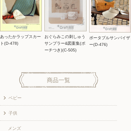
あったかラップスカー
おぐらみこの刺しゅう
ポータブルサンバイザ
ト(D-478)
サンプラー&図案集(ポ
ー(D-476)
ーチつき)(C-505)
商品一覧
ベビー
子供
洋服
メンズ
和風衣類
ワンピース