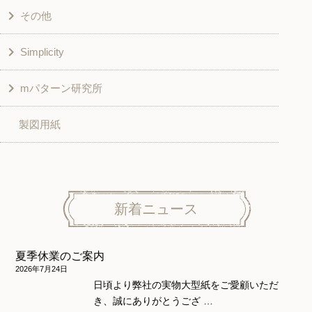
その他
和風衣類
チュニック
Simplicity
入園入学グッズ
ワンピース
学校家庭科教材用
mパターン研究所
その他
ベスト・ジャケット・コート
その他
こども＆ベビー
製図用紙
スカート
ボトムス
子供服
パンツ
トップス
トップス
ニット地専用
ワンピース＆スーツ
ワンピース
新着ニュース
ニュース
ホームウェア
ニット地専用
アウター
夏季休業のご案内
和風衣類
ウェディング・コスチューム
スカート・パンツ
2026年7月24日
日頃より弊社の実物大型紙をご愛顧いただ
き、誠にありがとうござ …