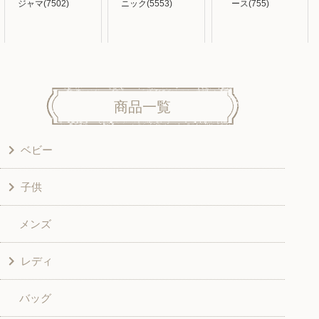
ジャマ(7502)
ニック(5553)
ース(755)
商品一覧
ベビー
子供
洋服
メンズ
和風衣類
ワンピース
レディ
グッズ
シャツ・ブラウス
バッグ
スカート・パンツ
シャツ・ブラウス