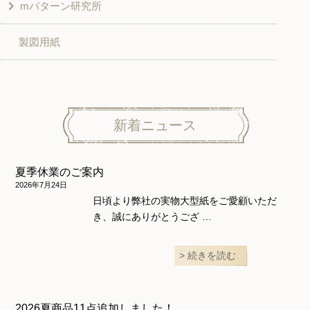
mパターン研究所
その他
ベスト・ジャケット・コート
その他
こども＆ベビー
製図用紙
スカート
ボトムス
子供服
パンツ
トップス
トップス
ニット地専用
ワンピース＆スーツ
ワンピース
新着ニュース
ニュース
ホームウェア
ニット地専用
アウター
夏季休業のご案内
和風衣類
ウェディング・コスチューム
スカート・パンツ
2026年7月24日
日頃より弊社の実物大型紙をご愛顧いただ
き、誠にありがとうござ …
続きを読む
2026夏商品11点追加しました！