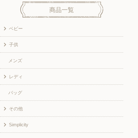
商品一覧
ベビー
子供
洋服
メンズ
和風衣類
ワンピース
レディ
グッズ
シャツ・ブラウス
バッグ
スカート・パンツ
シャツ・ブラウス
その他
和風衣類
チュニック
Simplicity
入園入学グッズ
ワンピース
学校家庭科教材用