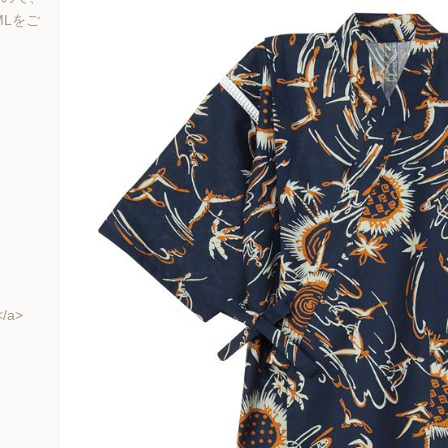
MLをご
</a>