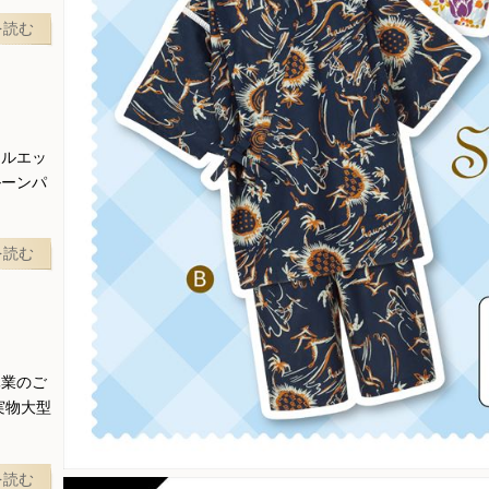
を読む
シルエッ
ルーンパ
を読む
休業のご
実物大型
を読む