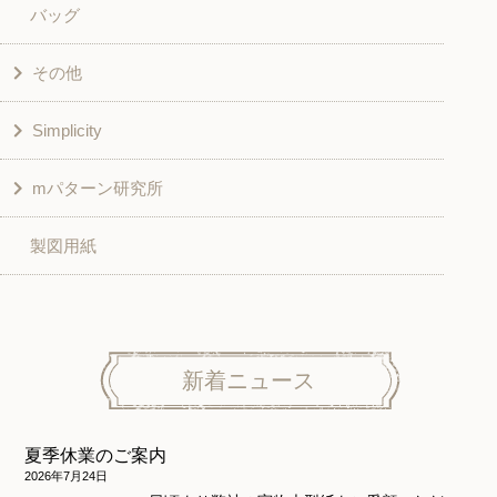
バッグ
スカート・パンツ
シャツ・ブラウス
その他
和風衣類
チュニック
Simplicity
入園入学グッズ
ワンピース
学校家庭科教材用
mパターン研究所
その他
ベスト・ジャケット・コート
その他
こども＆ベビー
製図用紙
スカート
ボトムス
子供服
パンツ
トップス
トップス
ニット地専用
ワンピース＆スーツ
ワンピース
新着ニュース
ニュース
ホームウェア
ニット地専用
アウター
夏季休業のご案内
和風衣類
ウェディング・コスチューム
スカート・パンツ
2026年7月24日