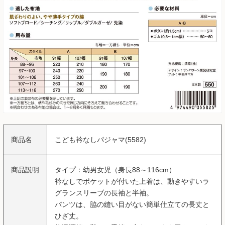
商品名
こども衿なしパジャマ(5582)
商品説明
タイプ：幼男女児（身長88～116cm）
衿なしでポケットが付いた上着は、動きやすいラ
グランスリーブの長袖と半袖。
パンツは、脇の縫い目がない簡単仕立ての長丈と
ひざ丈。