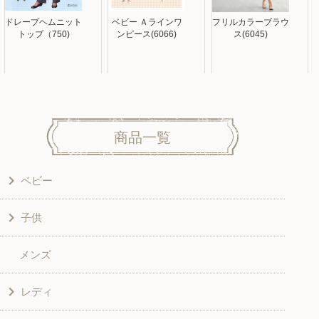
ドレープヘムニット
ベビー Ａラインワ
フリルカラーブラウ
トップ（750)
ンピース(6066)
ス(6045)
商品一覧
ベビー
子供
洋服
メンズ
和風衣類
ワンピース
レディ
グッズ
シャツ・ブラウス