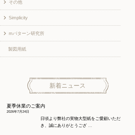
その他
和風衣類
チュニック
Simplicity
入園入学グッズ
ワンピース
学校家庭科教材用
mパターン研究所
その他
ベスト・ジャケット・コート
その他
こども＆ベビー
製図用紙
スカート
ボトムス
子供服
パンツ
トップス
トップス
ニット地専用
ワンピース＆スーツ
ワンピース
新着ニュース
ニュース
ホームウェア
ニット地専用
アウター
夏季休業のご案内
和風衣類
ウェディング・コスチューム
スカート・パンツ
2026年7月24日
日頃より弊社の実物大型紙をご愛顧いただ
き、誠にありがとうござ …