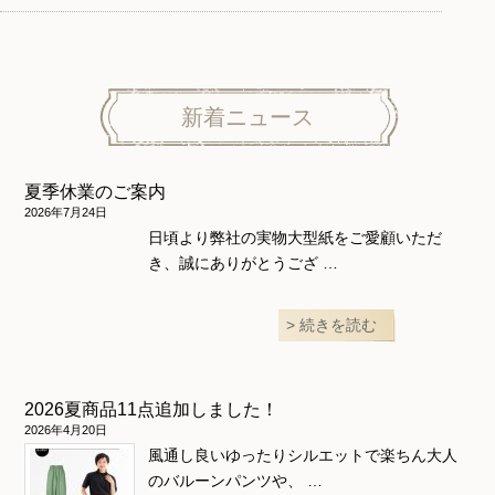
パンツ
トップス
トップス
ニット地専用
ワンピース＆スーツ
ワンピース
新着ニュース
ニュース
ホームウェア
ニット地専用
アウター
夏季休業のご案内
和風衣類
ウェディング・コスチューム
スカート・パンツ
2026年7月24日
日頃より弊社の実物大型紙をご愛顧いただ
き、誠にありがとうござ …
続きを読む
2026夏商品11点追加しました！
2026年4月20日
風通し良いゆったりシルエットで楽ちん大人
のバルーンパンツや、 …