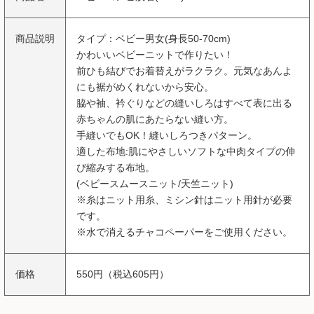
商品説明
タイプ：ベビー男女(身長50-70cm)
かわいいベビーニットで作りたい！
前ひも結びでお着替えがラクラク。元気なあんよ
にも裾がめくれないから安心。
脇や袖、衿ぐりなどの縫いしろはすべて表に出る
赤ちゃんの肌にあたらない縫い方。
手縫いでもOK！縫いしろつきパターン。
適した布地:肌にやさしいソフトな中肉タイプの伸
び縮みする布地。
(ベビースムースニット/天竺ニット)
※糸はニット用糸、ミシン針はニット用針が必要
です。
※水で消えるチャコペーパーをご使用ください。
価格
550円（税込605円）