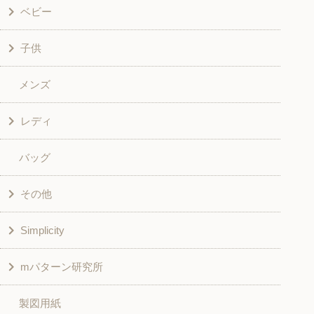
ベビー
子供
洋服
メンズ
和風衣類
ワンピース
レディ
グッズ
シャツ・ブラウス
バッグ
スカート・パンツ
シャツ・ブラウス
その他
和風衣類
チュニック
Simplicity
入園入学グッズ
ワンピース
学校家庭科教材用
mパターン研究所
その他
ベスト・ジャケット・コート
その他
こども＆ベビー
製図用紙
スカート
ボトムス
子供服