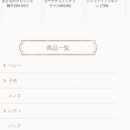
おとなのクロッシェ
ヨークチュニックブ
ジップアップブルゾ
帽子(SH-557)
ラウス(M139)
ン (726)
商品一覧
ベビー
子供
洋服
メンズ
和風衣類
ワンピース
レディ
グッズ
シャツ・ブラウス
バッグ
スカート・パンツ
シャツ・ブラウス