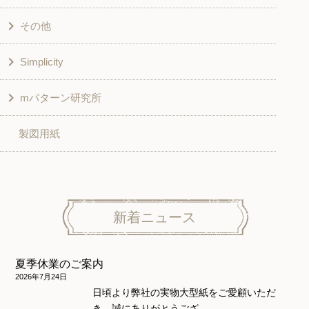
その他
和風衣類
チュニック
Simplicity
入園入学グッズ
ワンピース
学校家庭科教材用
mパターン研究所
その他
ベスト・ジャケット・コート
その他
こども＆ベビー
製図用紙
スカート
ボトムス
子供服
パンツ
トップス
トップス
ニット地専用
ワンピース＆スーツ
ワンピース
新着ニュース
ニュース
ホームウェア
ニット地専用
アウター
夏季休業のご案内
和風衣類
ウェディング・コスチューム
スカート・パンツ
2026年7月24日
日頃より弊社の実物大型紙をご愛顧いただ
き、誠にありがとうござ …