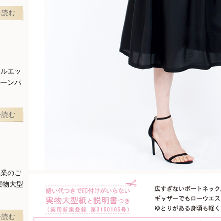
を読む
シルエッ
ルーンパ
を読む
休業のご
実物大型
を読む