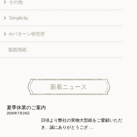
その他
和風衣類
チュニック
Simplicity
入園入学グッズ
ワンピース
学校家庭科教材用
mパターン研究所
その他
ベスト・ジャケット・コート
その他
こども＆ベビー
製図用紙
スカート
ボトムス
子供服
パンツ
トップス
トップス
ニット地専用
ワンピース＆スーツ
ワンピース
新着ニュース
ニュース
ホームウェア
ニット地専用
アウター
夏季休業のご案内
和風衣類
ウェディング・コスチューム
スカート・パンツ
2026年7月24日
日頃より弊社の実物大型紙をご愛顧いただ
き、誠にありがとうござ …