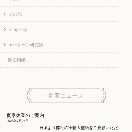
その他
和風衣類
チュニック
Simplicity
入園入学グッズ
ワンピース
学校家庭科教材用
mパターン研究所
その他
ベスト・ジャケット・コート
その他
こども＆ベビー
製図用紙
スカート
ボトムス
子供服
パンツ
トップス
トップス
ニット地専用
ワンピース＆スーツ
ワンピース
新着ニュース
ニュース
ホームウェア
ニット地専用
アウター
夏季休業のご案内
和風衣類
ウェディング・コスチューム
スカート・パンツ
2026年7月24日
日頃より弊社の実物大型紙をご愛顧いただ