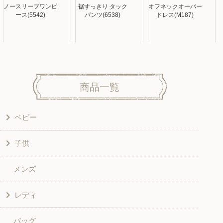
ノースリーブワンピ
裾すっきり タック
オフネックオーバー
ース(5542)
パンツ(6538)
ドレス(M187)
商品一覧
ベビー
子供
洋服
メンズ
和風衣類
ワンピース
レディ
グッズ
シャツ・ブラウス
バッグ
スカート・パンツ
シャツ・ブラウス