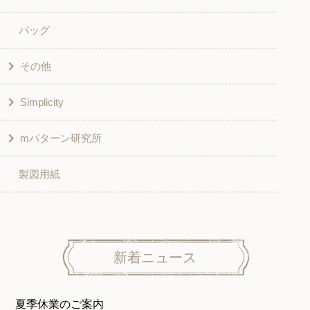
バッグ
スカート・パンツ
シャツ・ブラウス
その他
和風衣類
チュニック
Simplicity
入園入学グッズ
ワンピース
学校家庭科教材用
mパターン研究所
その他
ベスト・ジャケット・コート
その他
こども＆ベビー
製図用紙
スカート
ボトムス
子供服
パンツ
トップス
トップス
ニット地専用
ワンピース＆スーツ
ワンピース
新着ニュース
ニュース
ホームウェア
ニット地専用
アウター
夏季休業のご案内