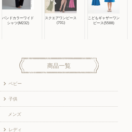
バンドカラーワイド
スクエアワンピース
こどもギャザーワン
(701)
シャツ(M232)
ピース(5588)
商品一覧
ベビー
子供
洋服
メンズ
和風衣類
ワンピース
レディ
グッズ
シャツ・ブラウス