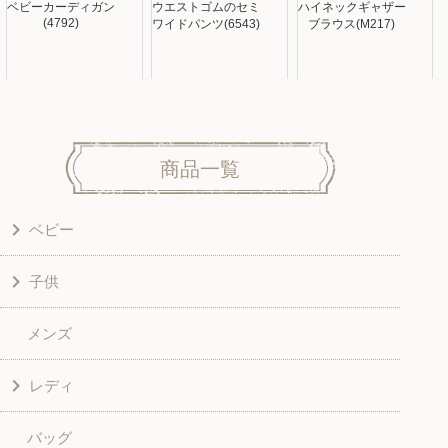
ベビーカーディガン
ウエストゴムのセミ
ハイネックギャザー
(4792)
ワイドパンツ(6543)
ブラウス(M217)
商品一覧
ベビー
子供
洋服
メンズ
和風衣類
ワンピース
レディ
グッズ
シャツ・ブラウス
バッグ
スカート・パンツ
シャツ・ブラウス