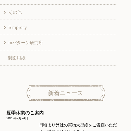
その他
和風衣類
チュニック
Simplicity
入園入学グッズ
ワンピース
学校家庭科教材用
mパターン研究所
その他
ベスト・ジャケット・コート
その他
こども＆ベビー
製図用紙
スカート
ボトムス
子供服
パンツ
トップス
トップス
ニット地専用
ワンピース＆スーツ
ワンピース
新着ニュース
ニュース
ホームウェア
ニット地専用
アウター
夏季休業のご案内
和風衣類
ウェディング・コスチューム
スカート・パンツ
2026年7月24日
日頃より弊社の実物大型紙をご愛顧いただ