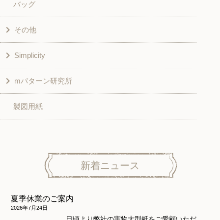
バッグ
スカート・パンツ
シャツ・ブラウス
その他
和風衣類
チュニック
Simplicity
入園入学グッズ
ワンピース
学校家庭科教材用
mパターン研究所
その他
ベスト・ジャケット・コート
その他
こども＆ベビー
製図用紙
スカート
ボトムス
子供服
パンツ
トップス
トップス
ニット地専用
ワンピース＆スーツ
ワンピース
新着ニュース
ニュース
ホームウェア
ニット地専用
アウター
夏季休業のご案内
和風衣類
ウェディング・コスチューム
スカート・パンツ
2026年7月24日
日頃より弊社の実物大型紙をご愛顧いただ