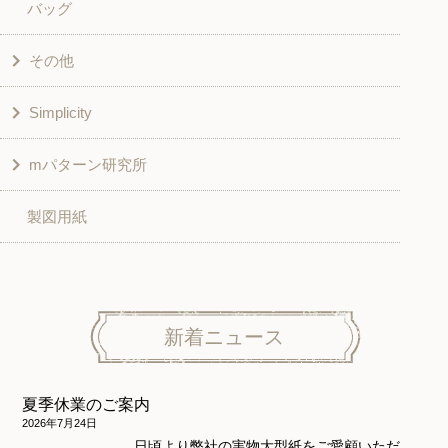
バッグ
スカート・パンツ
シャツ・ブラウス
その他
和風衣類
チュニック
Simplicity
入園入学グッズ
ワンピース
学校家庭科教材用
mパターン研究所
その他
ベスト・ジャケット・コート
その他
こども＆ベビー
製図用紙
スカート
ボトムス
子供服
パンツ
トップス
トップス
ニット地専用
ワンピース＆スーツ
ワンピース
新着ニュース
ニュース
ホームウェア
ニット地専用
アウター
夏季休業のご案内
和風衣類
ウェディング・コスチューム
スカート・パンツ
2026年7月24日
日頃より弊社の実物大型紙をご愛顧いただ