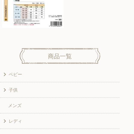
商品一覧
ベビー
子供
洋服
メンズ
和風衣類
ワンピース
レディ
グッズ
シャツ・ブラウス