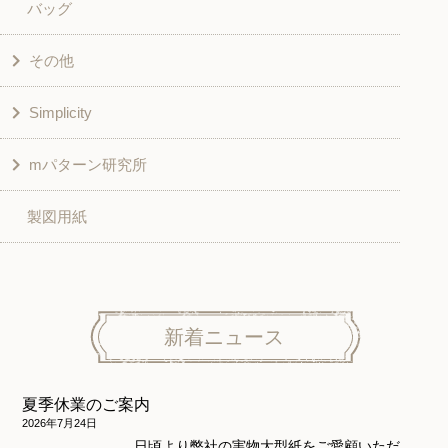
バッグ
スカート・パンツ
シャツ・ブラウス
その他
和風衣類
チュニック
Simplicity
入園入学グッズ
ワンピース
学校家庭科教材用
mパターン研究所
その他
ベスト・ジャケット・コート
その他
こども＆ベビー
製図用紙
スカート
ボトムス
子供服
パンツ
トップス
トップス
ニット地専用
ワンピース＆スーツ
ワンピース
新着ニュース
ニュース
ホームウェア
ニット地専用
アウター
夏季休業のご案内
和風衣類
ウェディング・コスチューム
スカート・パンツ
2026年7月24日
日頃より弊社の実物大型紙をご愛顧いただ