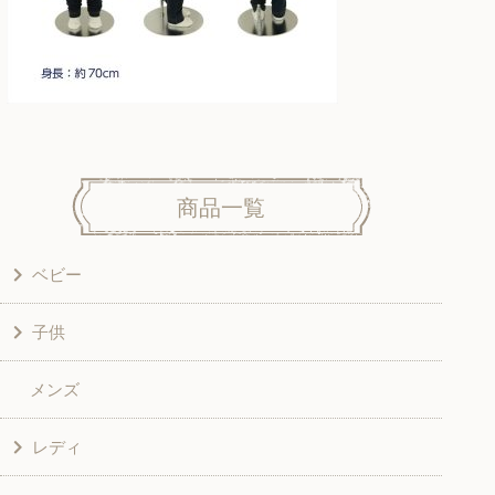
商品一覧
ベビー
子供
洋服
メンズ
和風衣類
ワンピース
レディ
グッズ
シャツ・ブラウス