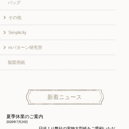
バッグ
スカート・パンツ
シャツ・ブラウス
その他
和風衣類
チュニック
Simplicity
入園入学グッズ
ワンピース
学校家庭科教材用
mパターン研究所
その他
ベスト・ジャケット・コート
その他
こども＆ベビー
製図用紙
スカート
ボトムス
子供服
パンツ
トップス
トップス
ニット地専用
ワンピース＆スーツ
ワンピース
新着ニュース
ニュース
ホームウェア
ニット地専用
アウター
夏季休業のご案内
和風衣類
ウェディング・コスチューム
スカート・パンツ
2026年7月24日
日頃より弊社の実物大型紙をご愛顧いただ