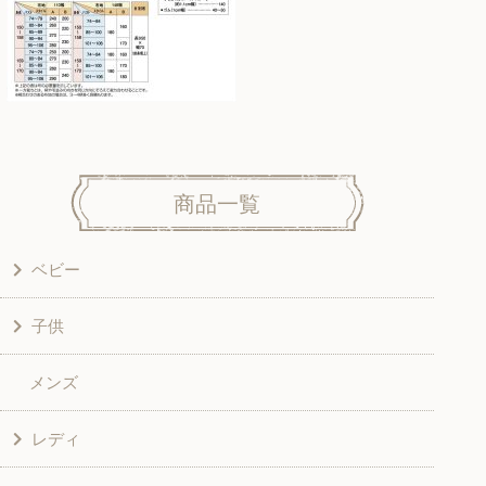
商品一覧
ベビー
子供
洋服
メンズ
和風衣類
ワンピース
レディ
グッズ
シャツ・ブラウス