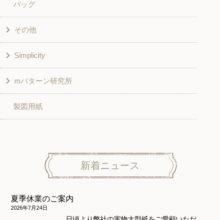
バッグ
スカート・パンツ
シャツ・ブラウス
その他
和風衣類
チュニック
Simplicity
入園入学グッズ
ワンピース
学校家庭科教材用
mパターン研究所
その他
ベスト・ジャケット・コート
その他
こども＆ベビー
製図用紙
スカート
ボトムス
子供服
パンツ
トップス
トップス
ニット地専用
ワンピース＆スーツ
ワンピース
新着ニュース
ニュース
ホームウェア
ニット地専用
アウター
夏季休業のご案内
和風衣類
ウェディング・コスチューム
スカート・パンツ
2026年7月24日
日頃より弊社の実物大型紙をご愛顧いただ