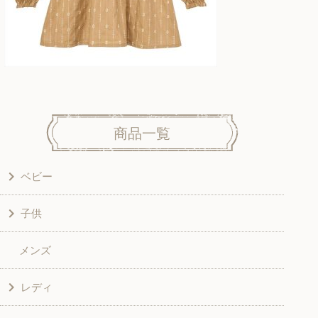
商品一覧
ベビー
子供
洋服
メンズ
和風衣類
ワンピース
レディ
グッズ
シャツ・ブラウス