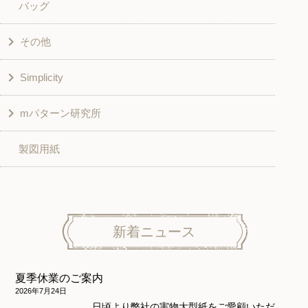
バッグ
スカート・パンツ
シャツ・ブラウス
その他
和風衣類
チュニック
Simplicity
入園入学グッズ
ワンピース
学校家庭科教材用
mパターン研究所
その他
ベスト・ジャケット・コート
その他
こども＆ベビー
製図用紙
スカート
ボトムス
子供服
パンツ
トップス
トップス
ニット地専用
ワンピース＆スーツ
ワンピース
新着ニュース
ニュース
ホームウェア
ニット地専用
アウター
夏季休業のご案内
和風衣類
ウェディング・コスチューム
スカート・パンツ
2026年7月24日
日頃より弊社の実物大型紙をご愛顧いただ