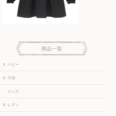
商品一覧
ベビー
子供
洋服
メンズ
和風衣類
ワンピース
レディ
グッズ
シャツ・ブラウス