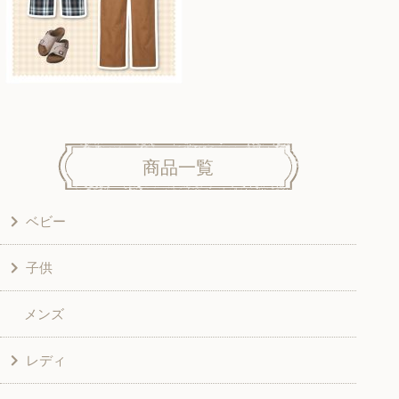
商品一覧
ベビー
子供
洋服
メンズ
和風衣類
ワンピース
レディ
グッズ
シャツ・ブラウス