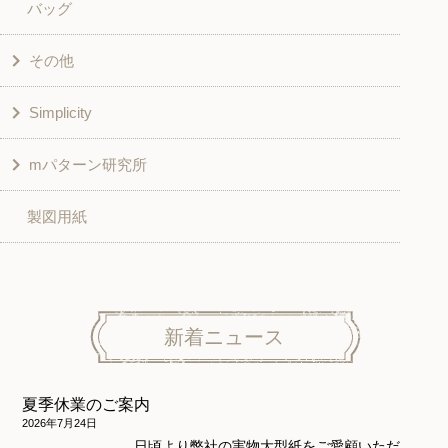
バッグ
スカート・パンツ
シャツ・ブラウス
その他
和風衣類
チュニック
Simplicity
入園入学グッズ
ワンピース
学校家庭科教材用
mパターン研究所
その他
ベスト・ジャケット・コート
その他
こども＆ベビー
製図用紙
スカート
ボトムス
子供服
パンツ
トップス
トップス
ニット地専用
ワンピース＆スーツ
ワンピース
新着ニュース
ニュース
ホームウェア
ニット地専用
アウター
夏季休業のご案内
和風衣類
ウェディング・コスチューム
スカート・パンツ
2026年7月24日
日頃より弊社の実物大型紙をご愛顧いただ