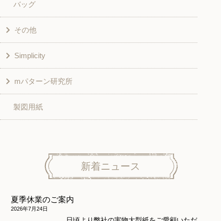
バッグ
スカート・パンツ
シャツ・ブラウス
その他
和風衣類
チュニック
Simplicity
入園入学グッズ
ワンピース
学校家庭科教材用
mパターン研究所
その他
ベスト・ジャケット・コート
その他
こども＆ベビー
製図用紙
スカート
ボトムス
子供服
パンツ
トップス
トップス
ニット地専用
ワンピース＆スーツ
ワンピース
新着ニュース
ニュース
ホームウェア
ニット地専用
アウター
夏季休業のご案内
和風衣類
ウェディング・コスチューム
スカート・パンツ
2026年7月24日
日頃より弊社の実物大型紙をご愛顧いただ