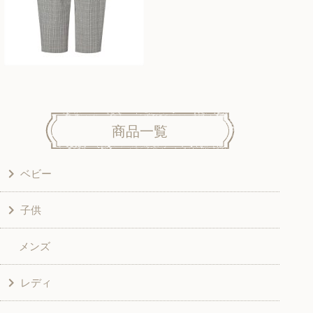
商品一覧
ベビー
子供
洋服
メンズ
和風衣類
ワンピース
レディ
グッズ
シャツ・ブラウス