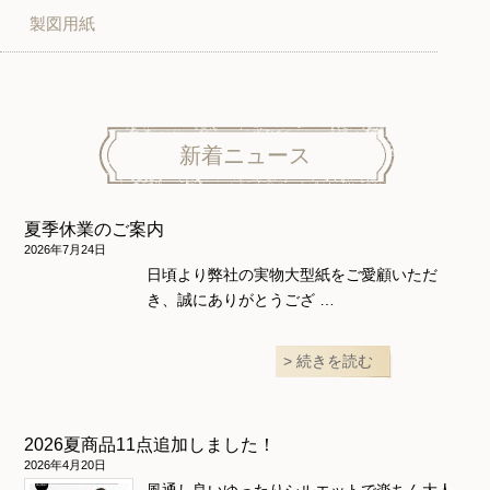
製図用紙
スカート
ボトムス
子供服
パンツ
トップス
トップス
ニット地専用
ワンピース＆スーツ
ワンピース
新着ニュース
ニュース
ホームウェア
ニット地専用
アウター
夏季休業のご案内
和風衣類
ウェディング・コスチューム
スカート・パンツ
2026年7月24日
日頃より弊社の実物大型紙をご愛顧いただ
き、誠にありがとうござ …
続きを読む
2026夏商品11点追加しました！
2026年4月20日