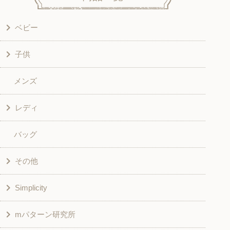
ベビー
子供
洋服
メンズ
和風衣類
ワンピース
レディ
グッズ
シャツ・ブラウス
バッグ
スカート・パンツ
シャツ・ブラウス
その他
和風衣類
チュニック
Simplicity
入園入学グッズ
ワンピース
学校家庭科教材用
mパターン研究所
その他
ベスト・ジャケット・コート
その他
こども＆ベビー