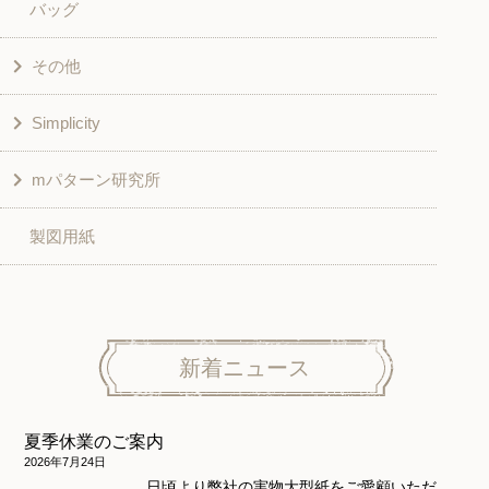
バッグ
スカート・パンツ
シャツ・ブラウス
その他
和風衣類
チュニック
Simplicity
入園入学グッズ
ワンピース
学校家庭科教材用
mパターン研究所
その他
ベスト・ジャケット・コート
その他
こども＆ベビー
製図用紙
スカート
ボトムス
子供服
パンツ
トップス
トップス
ニット地専用
ワンピース＆スーツ
ワンピース
新着ニュース
ニュース
ホームウェア
ニット地専用
アウター
夏季休業のご案内
和風衣類
ウェディング・コスチューム
スカート・パンツ
2026年7月24日
日頃より弊社の実物大型紙をご愛顧いただ