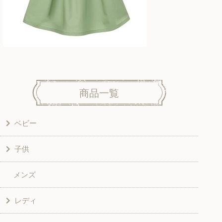
商品一覧
ベビー
子供
洋服
メンズ
和風衣類
ワンピース
レディ
グッズ
シャツ・ブラウス