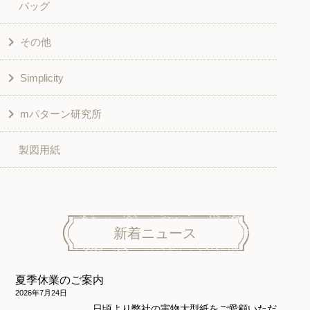
バッグ
スカート・パンツ
シャツ・ブラウス
その他
和風衣類
チュニック
Simplicity
入園入学グッズ
ワンピース
学校家庭科教材用
mパターン研究所
その他
ベスト・ジャケット・コート
その他
こども＆ベビー
製図用紙
スカート
ボトムス
子供服
パンツ
トップス
トップス
ニット地専用
ワンピース＆スーツ
ワンピース
新着ニュース
ニュース
ホームウェア
ニット地専用
アウター
夏季休業のご案内
和風衣類
ウェディング・コスチューム
スカート・パンツ
2026年7月24日
日頃より弊社の実物大型紙をご愛顧いただ