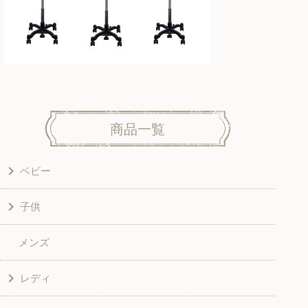
商品一覧
ベビー
子供
洋服
メンズ
和風衣類
ワンピース
レディ
グッズ
シャツ・ブラウス