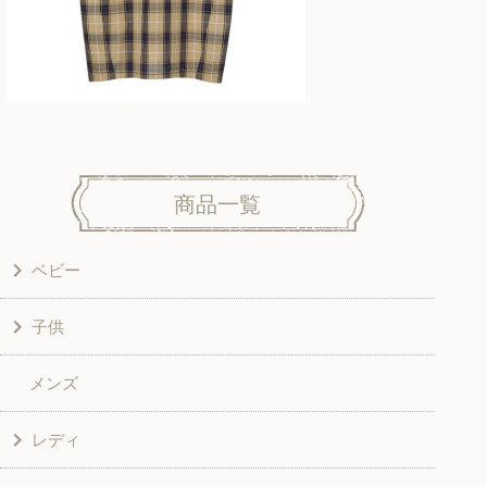
商品一覧
ベビー
子供
洋服
メンズ
和風衣類
ワンピース
レディ
グッズ
シャツ・ブラウス