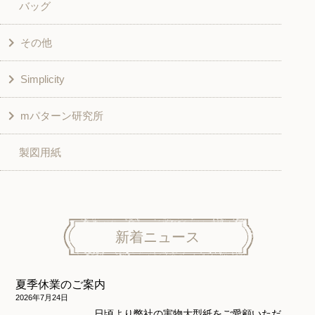
バッグ
スカート・パンツ
シャツ・ブラウス
その他
和風衣類
チュニック
Simplicity
入園入学グッズ
ワンピース
学校家庭科教材用
mパターン研究所
その他
ベスト・ジャケット・コート
その他
こども＆ベビー
製図用紙
スカート
ボトムス
子供服
パンツ
トップス
トップス
ニット地専用
ワンピース＆スーツ
ワンピース
新着ニュース
ニュース
ホームウェア
ニット地専用
アウター
夏季休業のご案内
和風衣類
ウェディング・コスチューム
スカート・パンツ
2026年7月24日
日頃より弊社の実物大型紙をご愛顧いただ