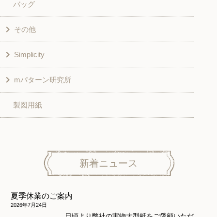
バッグ
スカート・パンツ
シャツ・ブラウス
その他
和風衣類
チュニック
Simplicity
入園入学グッズ
ワンピース
学校家庭科教材用
mパターン研究所
その他
ベスト・ジャケット・コート
その他
こども＆ベビー
製図用紙
スカート
ボトムス
子供服
パンツ
トップス
トップス
ニット地専用
ワンピース＆スーツ
ワンピース
新着ニュース
ニュース
ホームウェア
ニット地専用
アウター
夏季休業のご案内
和風衣類
ウェディング・コスチューム
スカート・パンツ
2026年7月24日
日頃より弊社の実物大型紙をご愛顧いただ