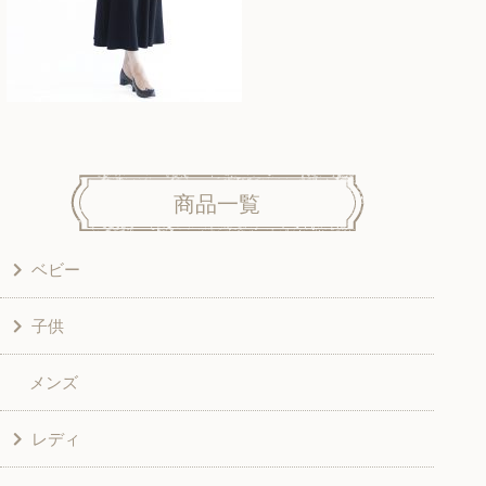
商品一覧
ベビー
子供
洋服
メンズ
和風衣類
ワンピース
レディ
グッズ
シャツ・ブラウス