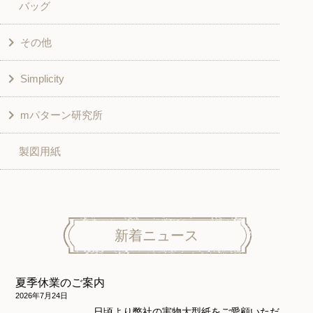
バッグ
スカート・パンツ
シャツ・ブラウス
その他
和風衣類
チュニック
Simplicity
入園入学グッズ
ワンピース
学校家庭科教材用
mパターン研究所
その他
ベスト・ジャケット・コート
その他
こども＆ベビー
製図用紙
スカート
ボトムス
子供服
パンツ
トップス
トップス
ニット地専用
ワンピース＆スーツ
ワンピース
新着ニュース
ニュース
ホームウェア
ニット地専用
アウター
夏季休業のご案内
和風衣類
ウェディング・コスチューム
スカート・パンツ
2026年7月24日
日頃より弊社の実物大型紙をご愛顧いただ