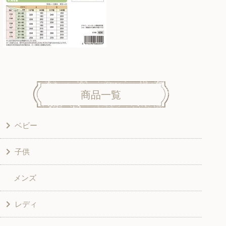
商品一覧
ベビー
子供
洋服
メンズ
和風衣類
ワンピース
レディ
グッズ
シャツ・ブラウス