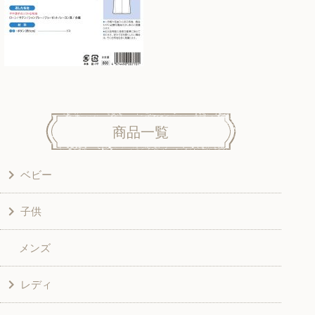
商品一覧
ベビー
子供
洋服
メンズ
和風衣類
ワンピース
レディ
グッズ
シャツ・ブラウス