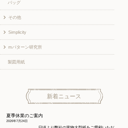
バッグ
スカート・パンツ
シャツ・ブラウス
その他
和風衣類
チュニック
Simplicity
入園入学グッズ
ワンピース
学校家庭科教材用
mパターン研究所
その他
ベスト・ジャケット・コート
その他
こども＆ベビー
製図用紙
スカート
ボトムス
子供服
パンツ
トップス
トップス
ニット地専用
ワンピース＆スーツ
ワンピース
新着ニュース
ニュース
ホームウェア
ニット地専用
アウター
夏季休業のご案内
和風衣類
ウェディング・コスチューム
スカート・パンツ
2026年7月24日
日頃より弊社の実物大型紙をご愛顧いただ