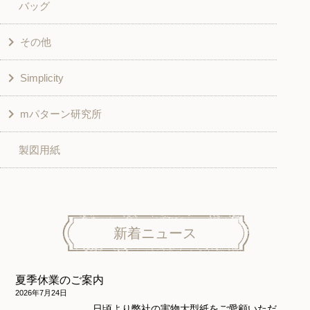
バッグ
スカート・パンツ
シャツ・ブラウス
その他
和風衣類
チュニック
Simplicity
入園入学グッズ
ワンピース
学校家庭科教材用
mパターン研究所
その他
ベスト・ジャケット・コート
その他
こども＆ベビー
製図用紙
スカート
ボトムス
子供服
パンツ
トップス
トップス
ニット地専用
ワンピース＆スーツ
ワンピース
新着ニュース
ニュース
ホームウェア
ニット地専用
アウター
夏季休業のご案内
和風衣類
ウェディング・コスチューム
スカート・パンツ
2026年7月24日
日頃より弊社の実物大型紙をご愛顧いただ