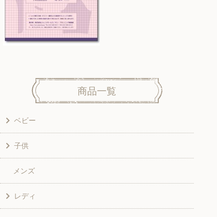
商品一覧
ベビー
子供
洋服
メンズ
和風衣類
ワンピース
レディ
グッズ
シャツ・ブラウス