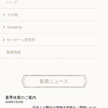
バッグ
スカート・パンツ
シャツ・ブラウス
その他
和風衣類
チュニック
Simplicity
入園入学グッズ
ワンピース
学校家庭科教材用
mパターン研究所
その他
ベスト・ジャケット・コート
その他
こども＆ベビー
製図用紙
スカート
ボトムス
子供服
パンツ
トップス
トップス
ニット地専用
ワンピース＆スーツ
ワンピース
新着ニュース
ニュース
ホームウェア
ニット地専用
アウター
夏季休業のご案内
和風衣類
ウェディング・コスチューム
スカート・パンツ
2026年7月24日
日頃より弊社の実物大型紙をご愛顧いただ