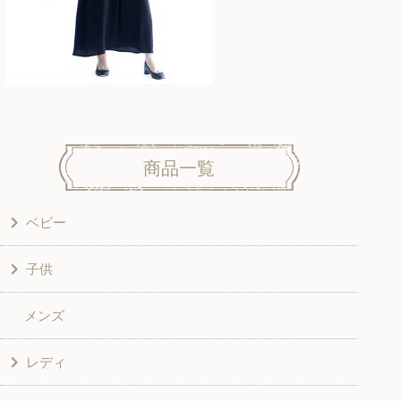
商品一覧
ベビー
子供
洋服
メンズ
和風衣類
ワンピース
レディ
グッズ
シャツ・ブラウス