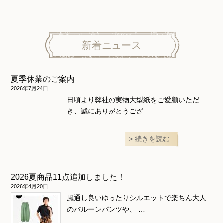
パンツ
トップス
トップス
ニット地専用
ワンピース＆スーツ
ワンピース
新着ニュース
ニュース
ホームウェア
ニット地専用
アウター
夏季休業のご案内
和風衣類
ウェディング・コスチューム
スカート・パンツ
2026年7月24日
日頃より弊社の実物大型紙をご愛顧いただ
き、誠にありがとうござ …
続きを読む
2026夏商品11点追加しました！
2026年4月20日
風通し良いゆったりシルエットで楽ちん大人
のバルーンパンツや、 …