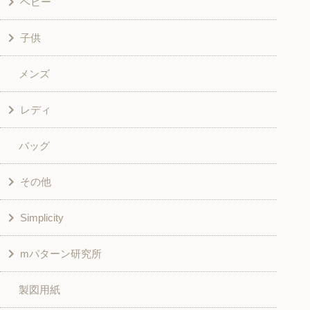
ベビー
子供
洋服
メンズ
和風衣類
ワンピース
レディ
グッズ
シャツ・ブラウス
バッグ
スカート・パンツ
シャツ・ブラウス
その他
和風衣類
チュニック
Simplicity
入園入学グッズ
ワンピース
学校家庭科教材用
mパターン研究所
その他
ベスト・ジャケット・コート
その他
こども＆ベビー
製図用紙
スカート
ボトムス
子供服