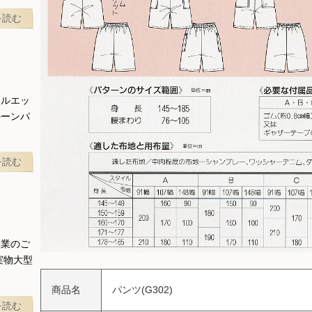
を読む
シルエッ
ルーンパ
を読む
休業のご
実物大型
商品名
パンツ(G302)
を読む