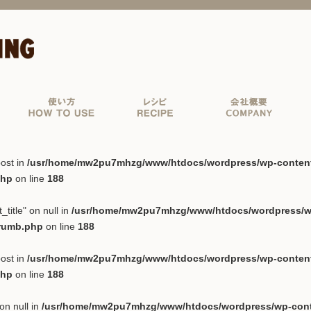
ost in
/usr/home/mw2pu7mhzg/www/htdocs/wordpress/wp-content/p
php
on line
188
_title" on null in
/usr/home/mw2pu7mhzg/www/htdocs/wordpress/wp-
crumb.php
on line
188
ost in
/usr/home/mw2pu7mhzg/www/htdocs/wordpress/wp-content/p
php
on line
188
on null in
/usr/home/mw2pu7mhzg/www/htdocs/wordpress/wp-conten