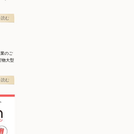
を読む
休業のご
実物大型
を読む