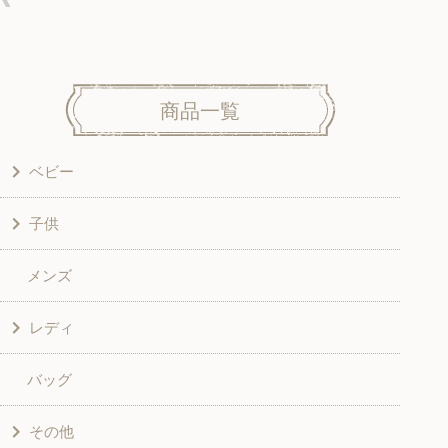
商品一覧
ベビー
子供
洋服
メンズ
和風衣類
ワンピース
レディ
グッズ
シャツ・ブラウス
バッグ
スカート・パンツ
シャツ・ブラウス
その他
和風衣類
チュニック