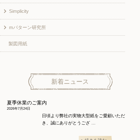
Simplicity
入園入学グッズ
ワンピース
学校家庭科教材用
mパターン研究所
その他
ベスト・ジャケット・コート
その他
こども＆ベビー
製図用紙
スカート
ボトムス
子供服
パンツ
トップス
トップス
ニット地専用
ワンピース＆スーツ
ワンピース
新着ニュース
ニュース
ホームウェア
ニット地専用
アウター
夏季休業のご案内
和風衣類
ウェディング・コスチューム
スカート・パンツ
2026年7月24日
日頃より弊社の実物大型紙をご愛顧いただ
き、誠にありがとうござ …