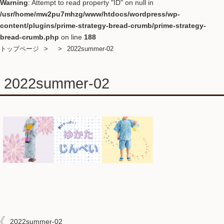
Warning
: Attempt to read property "ID" on null in
/usr/home/mw2pu7mhzg/www/htdocs/wordpress/wp-
content/plugins/prime-strategy-bread-crumb/prime-strategy-
bread-crumb.php
on line
188
トップページ
2022summer-02
2022summer-02
2022summer-02