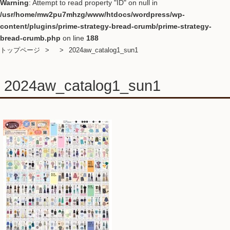
Warning
: Attempt to read property "ID" on null in
/usr/home/mw2pu7mhzg/www/htdocs/wordpress/wp-
content/plugins/prime-strategy-bread-crumb/prime-strategy-
bread-crumb.php
on line
188
トップページ
2024aw_catalog1_sun1
2024aw_catalog1_sun1