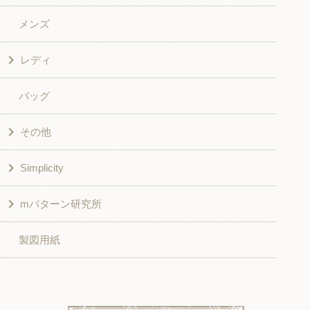
メンズ
和風衣類
ワンピース
レディ
グッズ
シャツ・ブラウス
バッグ
スカート・パンツ
シャツ・ブラウス
その他
和風衣類
チュニック
Simplicity
入園入学グッズ
ワンピース
学校家庭科教材用
mパターン研究所
その他
ベスト・ジャケット・コート
その他
こども＆ベビー
製図用紙
スカート
ボトムス
子供服
パンツ
トップス
トップス