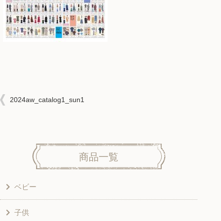
2024aw_catalog1_sun1
商品一覧
ベビー
子供
洋服