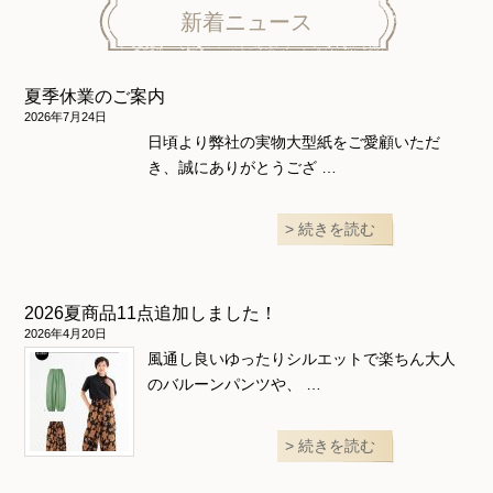
ニット地専用
ワンピース＆スーツ
ワンピース
新着ニュース
ニュース
ホームウェア
ニット地専用
アウター
夏季休業のご案内
和風衣類
ウェディング・コスチューム
スカート・パンツ
2026年7月24日
日頃より弊社の実物大型紙をご愛顧いただ
き、誠にありがとうござ …
続きを読む
2026夏商品11点追加しました！
2026年4月20日
風通し良いゆったりシルエットで楽ちん大人
のバルーンパンツや、 …
続きを読む