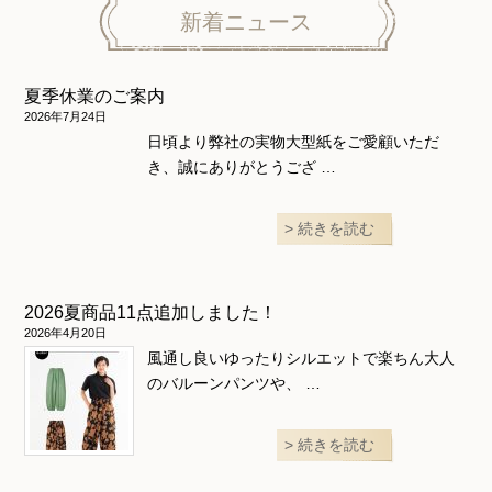
ニット地専用
ワンピース＆スーツ
ワンピース
新着ニュース
ニュース
ホームウェア
ニット地専用
アウター
夏季休業のご案内
和風衣類
ウェディング・コスチューム
スカート・パンツ
2026年7月24日
日頃より弊社の実物大型紙をご愛顧いただ
き、誠にありがとうござ …
続きを読む
2026夏商品11点追加しました！
2026年4月20日
風通し良いゆったりシルエットで楽ちん大人
のバルーンパンツや、 …
続きを読む