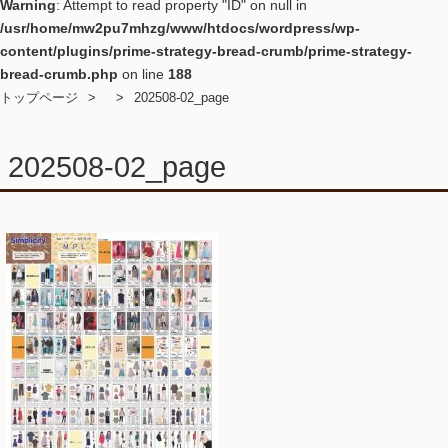
Warning
: Attempt to read property "ID" on null in
/usr/home/mw2pu7mhzg/www/htdocs/wordpress/wp-
content/plugins/prime-strategy-bread-crumb/prime-strategy-
bread-crumb.php
on line
188
トップページ
202508-02_page
202508-02_page