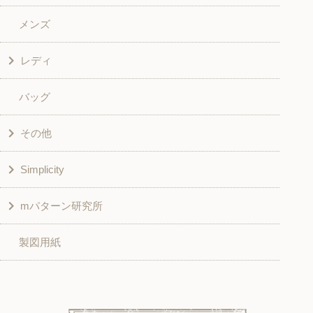
メンズ
和風衣類
ワンピース
レディ
グッズ
シャツ・ブラウス
バッグ
スカート・パンツ
シャツ・ブラウス
その他
和風衣類
チュニック
Simplicity
入園入学グッズ
ワンピース
学校家庭科教材用
mパターン研究所
その他
ベスト・ジャケット・コート
その他
こども＆ベビー
製図用紙
スカート
ボトムス
子供服
パンツ
トップス
トップス