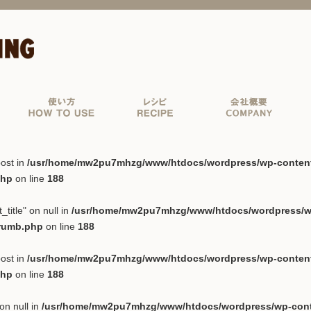
ost in
/usr/home/mw2pu7mhzg/www/htdocs/wordpress/wp-content/p
php
on line
188
_title" on null in
/usr/home/mw2pu7mhzg/www/htdocs/wordpress/wp-
crumb.php
on line
188
ost in
/usr/home/mw2pu7mhzg/www/htdocs/wordpress/wp-content/p
php
on line
188
on null in
/usr/home/mw2pu7mhzg/www/htdocs/wordpress/wp-conten