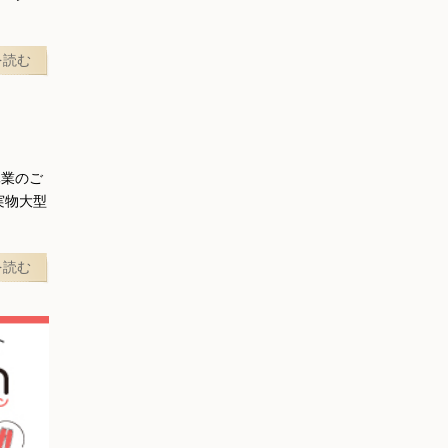
を読む
休業のご
実物大型
を読む