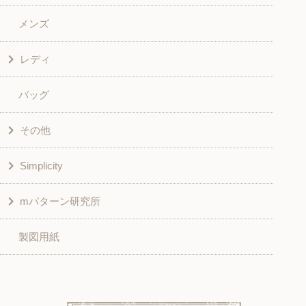
メンズ
和風衣類
ワンピース
レディ
グッズ
シャツ・ブラウス
バッグ
スカート・パンツ
シャツ・ブラウス
その他
和風衣類
チュニック
Simplicity
入園入学グッズ
ワンピース
学校家庭科教材用
mパターン研究所
その他
ベスト・ジャケット・コート
その他
こども＆ベビー
製図用紙
スカート
ボトムス
子供服
パンツ
トップス
トップス