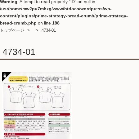
Warning
: Attempt to read property "ID" on null in
/usr/home/mw2pu7mhzg/www/htdocs/wordpress/wp-
content/plugins/prime-strategy-bread-crumb/prime-strategy-
bread-crumb.php
on line
188
トップページ
4734-01
4734-01