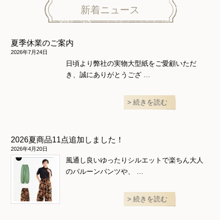
ニット地専用
ワンピース＆スーツ
ワンピース
新着ニュース
ニュース
ホームウェア
ニット地専用
アウター
夏季休業のご案内
和風衣類
ウェディング・コスチューム
スカート・パンツ
2026年7月24日
日頃より弊社の実物大型紙をご愛顧いただ
き、誠にありがとうござ …
続きを読む
2026夏商品11点追加しました！
2026年4月20日
風通し良いゆったりシルエットで楽ちん大人
のバルーンパンツや、 …
続きを読む