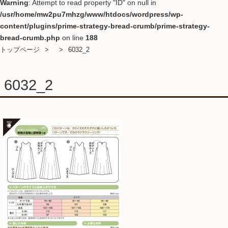
Warning
: Attempt to read property "ID" on null in
/usr/home/mw2pu7mhzg/www/htdocs/wordpress/wp-
content/plugins/prime-strategy-bread-crumb/prime-strategy-
bread-crumb.php
on line
188
トップページ
6032_2
6032_2