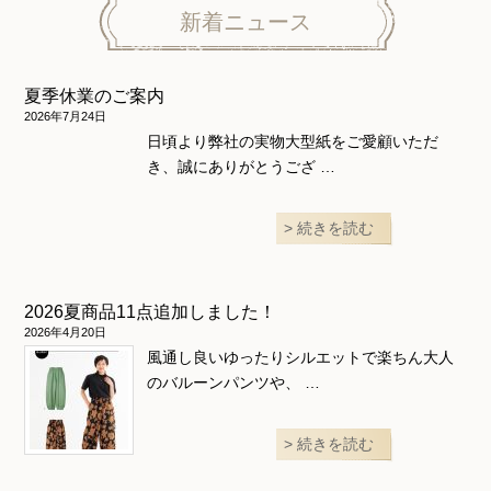
ニット地専用
ワンピース＆スーツ
ワンピース
新着ニュース
ニュース
ホームウェア
ニット地専用
アウター
夏季休業のご案内
和風衣類
ウェディング・コスチューム
スカート・パンツ
2026年7月24日
日頃より弊社の実物大型紙をご愛顧いただ
き、誠にありがとうござ …
続きを読む
2026夏商品11点追加しました！
2026年4月20日
風通し良いゆったりシルエットで楽ちん大人
のバルーンパンツや、 …
続きを読む