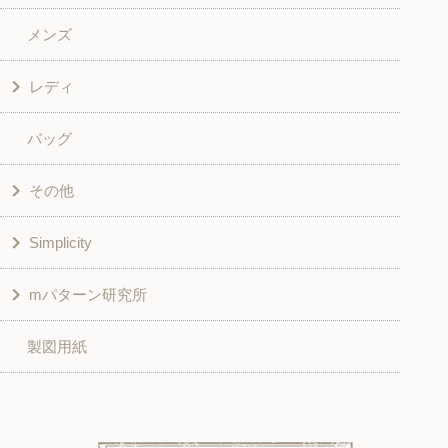
メンズ
和風衣類
ワンピース
レディ
グッズ
シャツ・ブラウス
バッグ
スカート・パンツ
シャツ・ブラウス
その他
和風衣類
チュニック
Simplicity
入園入学グッズ
ワンピース
学校家庭科教材用
mパターン研究所
その他
ベスト・ジャケット・コート
その他
こども＆ベビー
製図用紙
スカート
ボトムス
子供服
パンツ
トップス
トップス