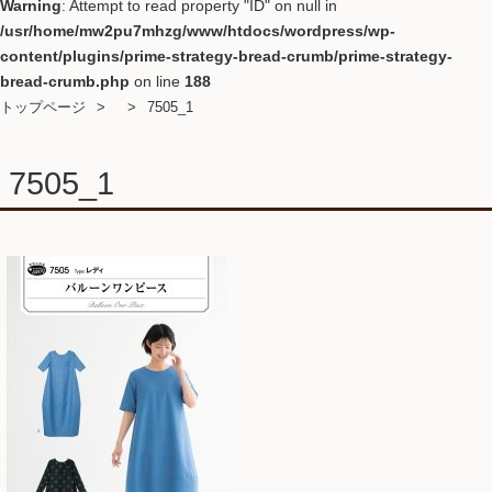
Warning
: Attempt to read property "ID" on null in
/usr/home/mw2pu7mhzg/www/htdocs/wordpress/wp-
content/plugins/prime-strategy-bread-crumb/prime-strategy-
bread-crumb.php
on line
188
トップページ
7505_1
7505_1