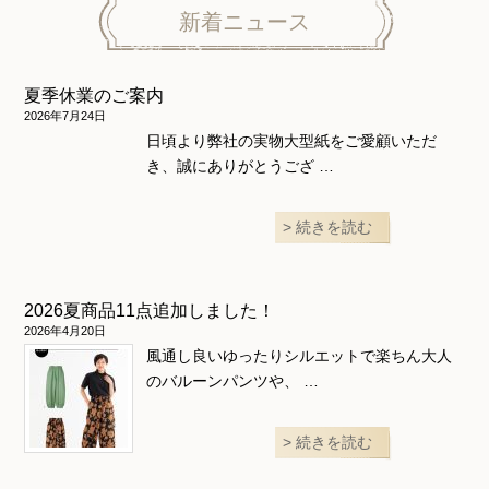
ニット地専用
ワンピース＆スーツ
ワンピース
新着ニュース
ニュース
ホームウェア
ニット地専用
アウター
夏季休業のご案内
和風衣類
ウェディング・コスチューム
スカート・パンツ
2026年7月24日
日頃より弊社の実物大型紙をご愛顧いただ
き、誠にありがとうござ …
続きを読む
2026夏商品11点追加しました！
2026年4月20日
風通し良いゆったりシルエットで楽ちん大人
のバルーンパンツや、 …
続きを読む