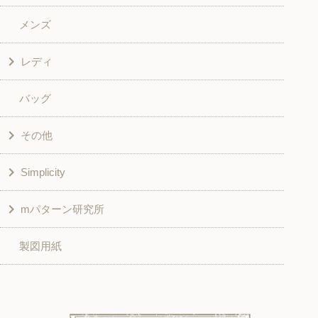
メンズ
和風衣類
ワンピース
レディ
グッズ
シャツ・ブラウス
バッグ
スカート・パンツ
シャツ・ブラウス
その他
和風衣類
チュニック
Simplicity
入園入学グッズ
ワンピース
学校家庭科教材用
mパターン研究所
その他
ベスト・ジャケット・コート
その他
こども＆ベビー
製図用紙
スカート
ボトムス
子供服
パンツ
トップス
トップス