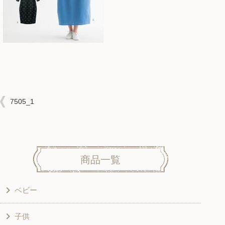
7505_1
商品一覧
ベビー
子供
洋服