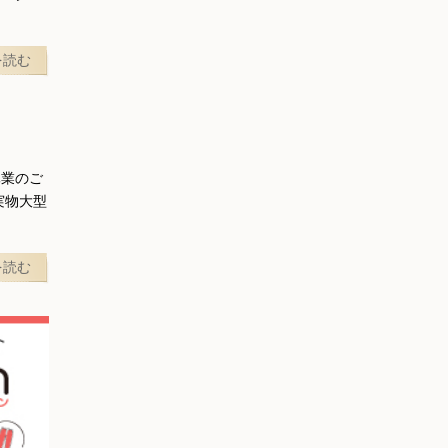
を読む
休業のご
実物大型
を読む