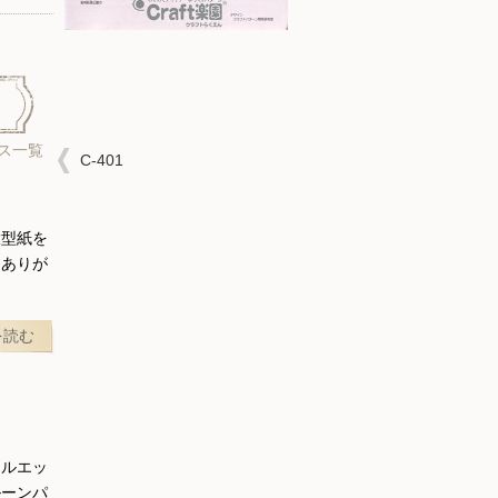
ス一覧
C-401
大型紙を
にありが
を読む
シルエッ
ルーンパ