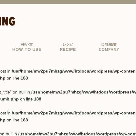
ost in
/usr/home/mw2pu7mhzg/www/htdocs/wordpress/wp-content/p
php
on line
188
_title" on null in
/usr/home/mw2pu7mhzg/www/htdocs/wordpress/wp-
crumb.php
on line
188
ost in
/usr/home/mw2pu7mhzg/www/htdocs/wordpress/wp-content/p
php
on line
188
on null in
/usr/home/mw2pu7mhzg/www/htdocs/wordpress/wp-conten