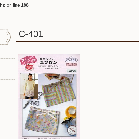
php
on line
188
C-401