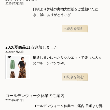
和風衣類
ウェディング・コスチューム
スカート・パンツ
2026年7月24日
日頃より弊社の実物大型紙をご愛顧いただ
き、誠にありがとうござ …
続きを読む
2026夏商品11点追加しました！
2026年4月20日
風通し良いゆったりシルエットで楽ちん大人
のバルーンパンツや、 …
続きを読む
ゴールデンウィーク休業のご案内
2026年4月15日
ゴールデンウィーク休業のご案内 日頃より弊