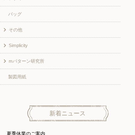
バッグ
スカート・パンツ
シャツ・ブラウス
その他
和風衣類
チュニック
Simplicity
入園入学グッズ
ワンピース
学校家庭科教材用
mパターン研究所
その他
ベスト・ジャケット・コート
その他
こども＆ベビー
製図用紙
スカート
ボトムス
子供服
パンツ
トップス
トップス
ニット地専用
ワンピース＆スーツ
ワンピース
新着ニュース
ニュース
ホームウェア
ニット地専用
アウター
夏季休業のご案内