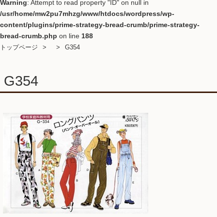
Warning
: Attempt to read property "ID" on null in
/usr/home/mw2pu7mhzg/www/htdocs/wordpress/wp-
content/plugins/prime-strategy-bread-crumb/prime-strategy-
bread-crumb.php
on line
188
トップページ
G354
G354