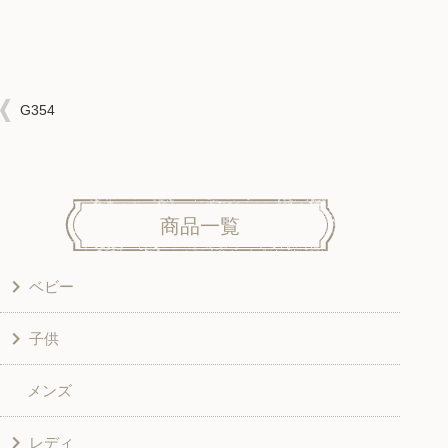
G354
商品一覧
ベビー
子供
洋服
メンズ
和風衣類
ワンピース
レディ
グッズ
シャツ・ブラウス