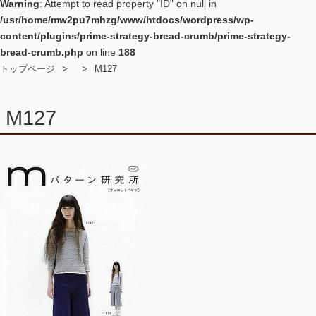
Warning
: Attempt to read property "ID" on null in
/usr/home/mw2pu7mhzg/www/htdocs/wordpress/wp-
content/plugins/prime-strategy-bread-crumb/prime-strategy-
bread-crumb.php
on line
188
トップページ
M127
M127