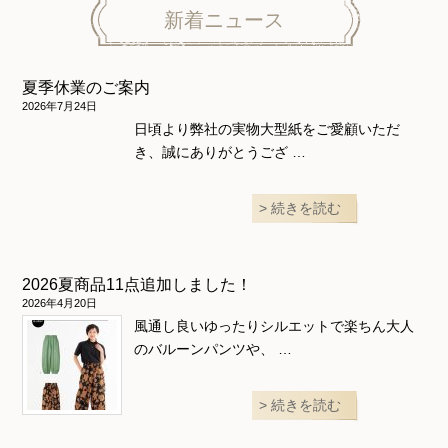
ニット地専用
ワンピース＆スーツ
ワンピース
新着ニュース
ニュース
ホームウェア
ニット地専用
アウター
夏季休業のご案内
和風衣類
ウェディング・コスチューム
スカート・パンツ
2026年7月24日
日頃より弊社の実物大型紙をご愛顧いただ
き、誠にありがとうござ …
続きを読む
2026夏商品11点追加しました！
2026年4月20日
風通し良いゆったりシルエットで楽ちん大人
のバルーンパンツや、 …
続きを読む