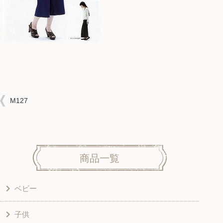
M127
商品一覧
ベビー
子供
洋服