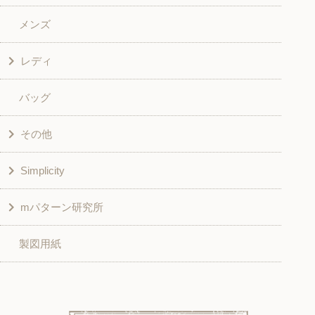
メンズ
和風衣類
ワンピース
レディ
グッズ
シャツ・ブラウス
バッグ
スカート・パンツ
シャツ・ブラウス
その他
和風衣類
チュニック
Simplicity
入園入学グッズ
ワンピース
学校家庭科教材用
mパターン研究所
その他
ベスト・ジャケット・コート
その他
こども＆ベビー
製図用紙
スカート
ボトムス
子供服
パンツ
トップス
トップス